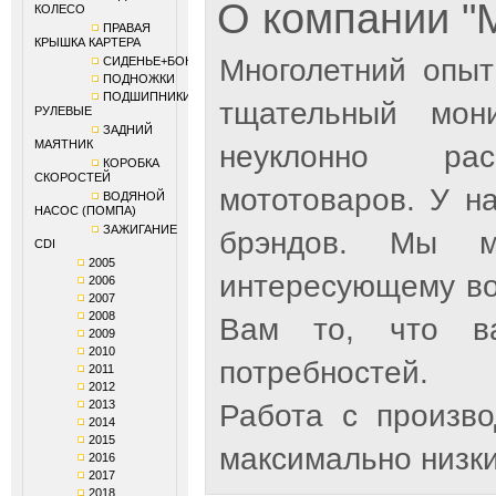
О компании 
КОЛЕСО
ПРАВАЯ
КРЫШКА КАРТЕРА
Многолетний опыт
СИДЕНЬЕ+БОКОВИНЫ
ПОДНОЖКИ
ПОДШИПНИКИ
тщательный мон
РУЛЕВЫЕ
ЗАДНИЙ
МАЯТНИК
неуклонно рас
КОРОБКА
СКОРОСТЕЙ
мототоваров. У н
ВОДЯНОЙ
НАСОС (ПОМПА)
ЗАЖИГАНИЕ
брэндов. Мы м
CDI
2005
интересующему во
2006
2007
2008
Вам то, что ва
2009
2010
потребностей.
2011
2012
2013
Работа с произв
2014
2015
максимально низки
2016
2017
2018