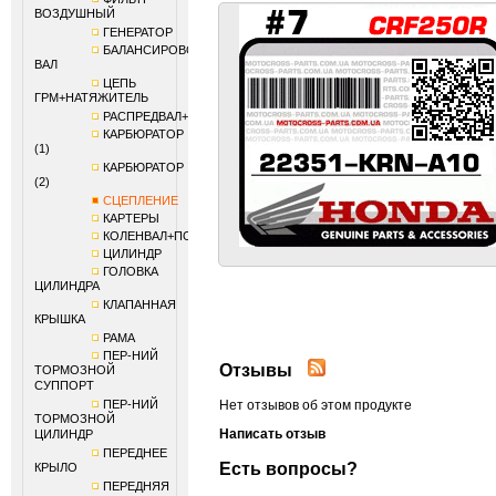
ВОЗДУШНЫЙ
ГЕНЕРАТОР
БАЛАНСИРОВОЧНЫЙ
ВАЛ
ЦЕПЬ
ГРМ+НАТЯЖИТЕЛЬ
РАСПРЕДВАЛ+КЛАПАНЫ
КАРБЮРАТОР
(1)
КАРБЮРАТОР
(2)
СЦЕПЛЕНИЕ
КАРТЕРЫ
КОЛЕНВАЛ+ПОРШЕНЬ
ЦИЛИНДР
ГОЛОВКА
ЦИЛИНДРА
КЛАПАННАЯ
КРЫШКА
РАМА
ПЕР-НИЙ
Отзывы
ТОРМОЗНОЙ
СУППОРТ
ПЕР-НИЙ
Нет отзывов об этом продукте
ТОРМОЗНОЙ
Написать отзыв
ЦИЛИНДР
ПЕРЕДНЕЕ
Есть вопросы?
КРЫЛО
ПЕРЕДНЯЯ