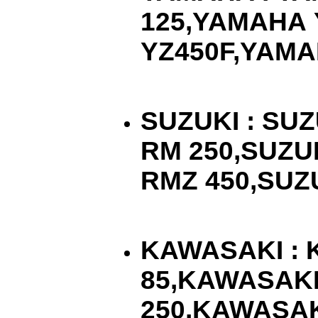
125,
YAMAHA
YZ
450
F
,
YAMA
SUZUKI
:
SUZ
RM
250,
SUZU
RMZ
450,
SUZ
KAWASAKI
:
85,
KAWASAK
250,
KAWASAK