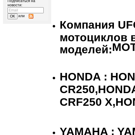
Подписаться на
новости:
или
Компания UF
мотоциклов 
MO
моделей:
HONDA
:
HO
CR
250,
HOND
CRF
250
X
,
HO
YAMAHA
:
YA