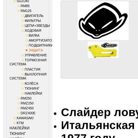
SUZUKI
RM85
RM125
ДВИГАТЕЛЬ
ФИЛЬТРЫ
ЦЕПИ+ЗВЕЗДЫ
ХОДОВАЯ
ВИЛКА
АМОРТИЗАТОР
ПОДШИПНИКИ
ЗАЩИТА
УПРАВЛЕНИЕ
ТОРМОЗНАЯ
СИСТЕМА
ПЛАСТИК
ВЫХЛОПНАЯ
СИСТЕМА
КОЛЁСА
ТЮНИНГ
НАКЛЕЙКИ
RM250
RMZ250
Слайдер лов
RMZ450
DRZ400E
KAWASAKI
Итальянская
KTM
НАКЛЕЙКИ
ТЮНИНГ
1977 году