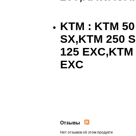
KTM
:
KTM
5
SX
,
KTM
250
S
125
EXC
,
KTM
EXC
Отзывы
Нет отзывов об этом продукте