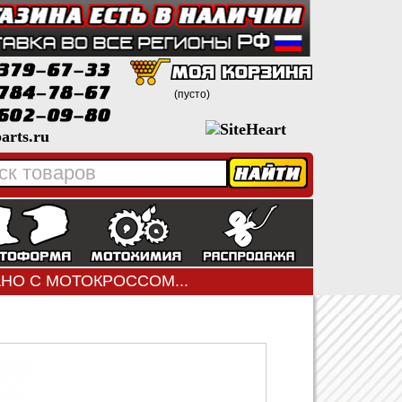
(пусто)
arts.ru
ЗАНО С МОТОКРОССОМ...