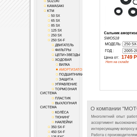
SUZUKI
KAWASAKI
KTM
50 SX
65 SX
85 SX
125 SX
Сальник амортиз
250 SX
SWOS18
250 SX-F
МОДЕЛЬ:
ДВИГАТЕЛЬ
ФИЛЬТРЫ
ГОД :
ЦЕПИ+ЗВЕЗДЫ
1749 Р
Цена от:
ХОДОВАЯ
Нет на складе
ВИЛКА
АМОРТИЗАТОР
ПОДШИПНИКИ
ЗАЩИТА
УПРАВЛЕНИЕ
ТОРМОЗНАЯ
СИСТЕМА
ПЛАСТИК
ВЫХЛОПНАЯ
СИСТЕМА
О компании "MO
КОЛЁСА
Многолетний опыт работ
ТЮНИНГ
НАКЛЕЙКИ
ассортимент высококачес
350 SX-F
интересующему вопросу в
450 SX-F
Работа с производителям
125 EXC