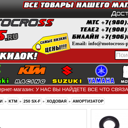
Email: info@motocross-p
ернет-магазин: У НАС ВЫ НАЙДЕТЕ ВСЕ ЧТО СВЯ
И
KTM
250 SX-F
ХОДОВАЯ
АМОРТИЗАТОР
»
»
»
»