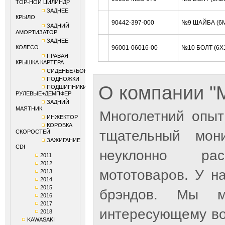
ТОР-НОЙ ЦИЛИНДР
ЗАДНЕЕ
КРЫЛО
90442-397-000
№9 ШАЙБА (6
ЗАДНИЙ
АМОРТИЗАТОР
ЗАДНЕЕ
КОЛЕСО
96001-06016-00
№10 БОЛТ (6X
ПРАВАЯ
КРЫШКА КАРТЕРА
СИДЕНЬЕ+БОКОВИНЫ
ПОДНОЖКИ
О компании 
ПОДШИПНИКИ
РУЛЕВЫЕ+ДЕМПФЕР
ЗАДНИЙ
МАЯТНИК
Многолетний опыт
ИНЖЕКТОР
КОРОБКА
тщательный мон
СКОРОСТЕЙ
ЗАЖИГАНИЕ
CDI
неуклонно рас
2011
2012
мототоваров. У н
2013
2014
2015
брэндов. Мы м
2016
2017
интересующему во
2018
KAWASAKI