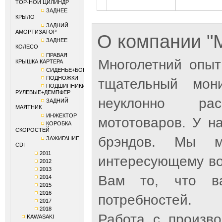
ТОР-НОЙ ЦИЛИНДР
ЗАДНЕЕ
КРЫЛО
ЗАДНИЙ
АМОРТИЗАТОР
О компании 
ЗАДНЕЕ
КОЛЕСО
ПРАВАЯ
Многолетний опыт
КРЫШКА КАРТЕРА
СИДЕНЬЕ+БОКОВИНЫ
ПОДНОЖКИ
тщательный мон
ПОДШИПНИКИ
РУЛЕВЫЕ+ДЕМПФЕР
неуклонно рас
ЗАДНИЙ
МАЯТНИК
ИНЖЕКТОР
мототоваров. У н
КОРОБКА
СКОРОСТЕЙ
брэндов. Мы м
ЗАЖИГАНИЕ
CDI
2011
интересующему во
2012
2013
Вам то, что ва
2014
2015
2016
потребностей.
2017
2018
Работа с произв
KAWASAKI