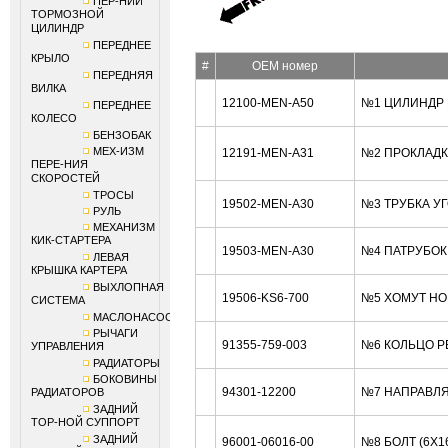
ПЕР-НИЙ
ТОРМОЗНОЙ
ЦИЛИНДР
ПЕРЕДНЕЕ
КРЫЛО
#
OEM номер
ПЕРЕДНЯЯ
ВИЛКА
12100-MEN-A50
№1 ЦИЛИНДР 
ПЕРЕДНЕЕ
КОЛЕСО
БЕНЗОБАК
МЕХ-ИЗМ
12191-MEN-A31
№2 ПРОКЛАДК
ПЕРЕ-НИЯ
СКОРОСТЕЙ
ТРОСЫ
19502-MEN-A30
№3 ТРУБКА У
РУЛЬ
МЕХАНИЗМ
КИК-СТАРТЕРА
19503-MEN-A30
№4 ПАТРУБОК
ЛЕВАЯ
КРЫШКА КАРТЕРА
ВЫХЛОПНАЯ
19506-KS6-700
№5 ХОМУТ HO
СИСТЕМА
МАСЛОНАСОС
РЫЧАГИ
91355-759-003
№6 КОЛЬЦО РЕ
УПРАВЛЕНИЯ
РАДИАТОРЫ
БОКОВИНЫ
94301-12200
№7 НАПРАВЛЯ
РАДИАТОРОВ
ЗАДНИЙ
ТОР-НОЙ СУППОРТ
ЗАДНИЙ
96001-06016-00
№8 БОЛТ (6X1