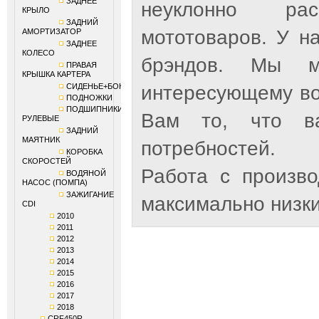
ЗАДНЕЕ
неуклонно рас
КРЫЛО
ЗАДНИЙ
мототоваров. У н
АМОРТИЗАТОР
ЗАДНЕЕ
КОЛЕСО
брэндов. Мы м
ПРАВАЯ
КРЫШКА КАРТЕРА
СИДЕНЬЕ+БОКОВИНЫ
интересующему во
ПОДНОЖКИ
ПОДШИПНИКИ
Вам то, что ва
РУЛЕВЫЕ
ЗАДНИЙ
МАЯТНИК
потребностей.
КОРОБКА
СКОРОСТЕЙ
Работа с произв
ВОДЯНОЙ
НАСОС (ПОМПА)
ЗАЖИГАНИЕ
максимально низки
CDI
2010
2011
2012
2013
2014
2015
2016
2017
2018
CRF450R