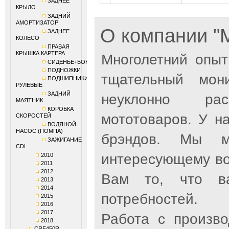
ЗАДНЕЕ
КРЫЛО
ЗАДНИЙ
АМОРТИЗАТОР
О компании 
ЗАДНЕЕ
КОЛЕСО
ПРАВАЯ
КРЫШКА КАРТЕРА
Многолетний опыт
СИДЕНЬЕ+БОКОВИНЫ
ПОДНОЖКИ
тщательный мон
ПОДШИПНИКИ
РУЛЕВЫЕ
ЗАДНИЙ
неуклонно рас
МАЯТНИК
КОРОБКА
мототоваров. У н
СКОРОСТЕЙ
ВОДЯНОЙ
НАСОС (ПОМПА)
брэндов. Мы м
ЗАЖИГАНИЕ
CDI
интересующему во
2010
2011
2012
Вам то, что ва
2013
2014
потребностей.
2015
2016
2017
Работа с произв
2018
CRF450R