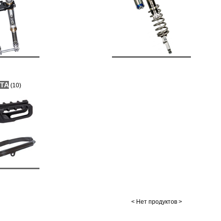
ТА
(10)
< Нет продуктов >