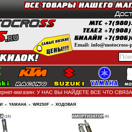
Email: info@motocross-p
ернет-магазин: У НАС ВЫ НАЙДЕТЕ ВСЕ ЧТО СВЯ
И
YAMAHA
WR250F
ХОДОВАЯ
»
»
»
КА
АМОРТИЗАТОР
(16)
(6)