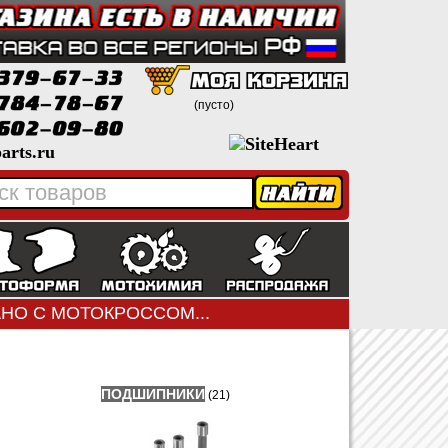
(пусто)
arts.ru
ЗАНО С МОТОКРОССОМ...
ПОДШИПНИКИ
(21)