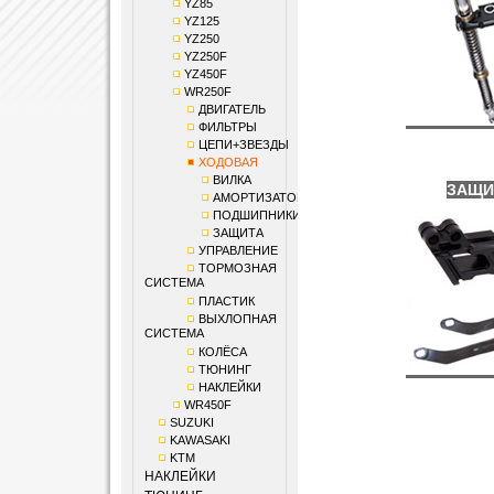
YZ85
YZ125
YZ250
YZ250F
YZ450F
WR250F
ДВИГАТЕЛЬ
ФИЛЬТРЫ
ЦЕПИ+ЗВЕЗДЫ
ХОДОВАЯ
ВИЛКА
ЗАЩИ
АМОРТИЗАТОР
ПОДШИПНИКИ
ЗАЩИТА
УПРАВЛЕНИЕ
ТОРМОЗНАЯ
СИСТЕМА
ПЛАСТИК
ВЫХЛОПНАЯ
СИСТЕМА
КОЛЁСА
ТЮНИНГ
НАКЛЕЙКИ
WR450F
SUZUKI
KAWASAKI
KTM
НАКЛЕЙКИ