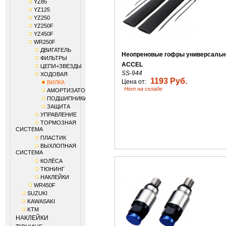
YZ85
YZ125
YZ250
YZ250F
YZ450F
WR250F
ДВИГАТЕЛЬ
Неопреновые гофры универсаль
ФИЛЬТРЫ
ACCEL
ЦЕПИ+ЗВЕЗДЫ
SS-944
ХОДОВАЯ
1193 Руб.
Цена от:
ВИЛКА
Нет на складе
АМОРТИЗАТОР
ПОДШИПНИКИ
ЗАЩИТА
УПРАВЛЕНИЕ
ТОРМОЗНАЯ
СИСТЕМА
ПЛАСТИК
ВЫХЛОПНАЯ
СИСТЕМА
КОЛЁСА
ТЮНИНГ
НАКЛЕЙКИ
WR450F
SUZUKI
KAWASAKI
KTM
НАКЛЕЙКИ