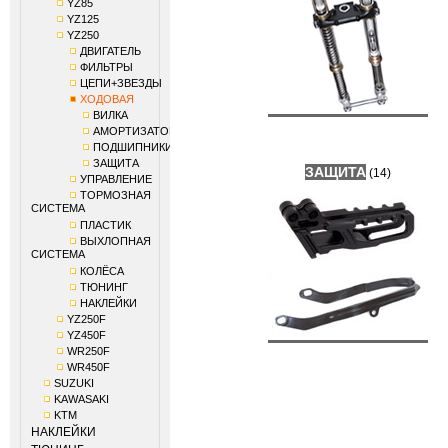
YZ85
YZ125
YZ250
ДВИГАТЕЛЬ
ФИЛЬТРЫ
ЦЕПИ+ЗВЕЗДЫ
ХОДОВАЯ
ВИЛКА
АМОРТИЗАТОР
ПОДШИПНИКИ
ЗАЩИТА
ЗАЩИТА
(14)
УПРАВЛЕНИЕ
ТОРМОЗНАЯ
СИСТЕМА
ПЛАСТИК
ВЫХЛОПНАЯ
СИСТЕМА
КОЛЁСА
ТЮНИНГ
НАКЛЕЙКИ
YZ250F
YZ450F
WR250F
WR450F
SUZUKI
KAWASAKI
KTM
НАКЛЕЙКИ