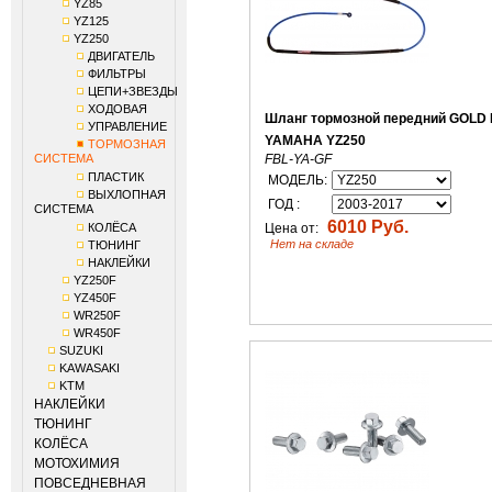
YZ85
YZ125
YZ250
ДВИГАТЕЛЬ
ФИЛЬТРЫ
ЦЕПИ+ЗВЕЗДЫ
ХОДОВАЯ
Шланг тормозной передний GOLD
УПРАВЛЕНИЕ
YAMAHA YZ250
ТОРМОЗНАЯ
СИСТЕМА
FBL-YA-GF
ПЛАСТИК
МОДЕЛЬ:
ВЫХЛОПНАЯ
ГОД :
СИСТЕМА
6010 Руб.
КОЛЁСА
Цена от:
Нет на складе
ТЮНИНГ
НАКЛЕЙКИ
YZ250F
YZ450F
WR250F
WR450F
SUZUKI
KAWASAKI
KTM
НАКЛЕЙКИ
ТЮНИНГ
КОЛЁСА
МОТОХИМИЯ
ПОВСЕДНЕВНАЯ