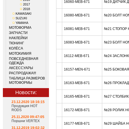
16060-MEB-671
№19 ДАТЧИК 
2017
2018
KAWASAKI
16080-MEB-671
№20 БОЛТ HO
SUZUKI
YAMAHA
МОТОФОРМА
16081-MEB-671
№21 СТОПОР 
ЗАПЧАСТИ
НАКЛЕЙКИ
16083-MEB-671
№23 БОЛТ HO
ТЮНИНГ
КОЛЁСА
МОТОХИМИЯ
16112-MEB-671
№24 ЗАСЛОНК
ПОВСЕДНЕВНАЯ
ОДЕЖДА
АКСЕССУАРЫ
16157-MEN-671
№25 БОКОВАЯ
РАСПРОДАЖА!!!
ТАБЛИЦА РАЗМЕРОВ
МОТОФОРМЫ
16163-MEB-671
№26 ПРОКЛАД
Новости:
16165-MEB-671
№27 СТОЛБИК
23.12.2020 18:16:15
Продукция HOT
RODS
16172-MEB-671
№28 РОЛИК H
25.11.2020 09:47:05
Поршни VERTEX
16177-MEB-671
№29 ШАЙБА H
31.12.2019 19:02:32