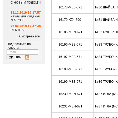
С НОВЫМ ГОДОМ ! !
!
16178-MEB-671
№30 ШАЙБА H
13.12.2019 19:17:57
Чехлы для сиденья
16179-KZ4-690
№31 ШАЙБА H
N-STYLE
22.09.2019 19:47:46
RENTHAL
16185-MEN-671
№32 БУФЕР H
Смотреть все...
Подписаться на
16196-MEB-671
№33 ТРУБОЧК
новости:
16197-MEB-671
№34 ТРУБОЧК
или
16198-MEB-671
№35 ТРУБОЧК
16199-MEB-671
№36 ТРУБОЧК
16230-MEN-671
№37 ИГЛА (NC
16231-MEN-671
№37 ИГЛА (N