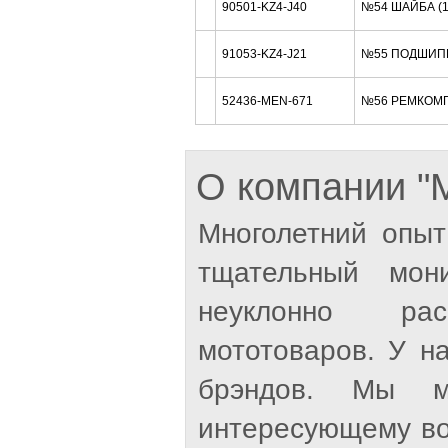
90501-KZ4-J40
№54 ШАЙБА (
91053-KZ4-J21
№55 ПОДШИП
52436-MEN-671
№56 РЕМКОМП
О компании 
Многолетний опыт
тщательный мон
неуклонно рас
мототоваров. У н
брэндов. Мы м
интересующему во