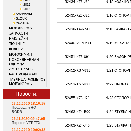
52434-KZ3-J31
№15 КОЛЬЦО Р
2017
2018
KAWASAKI
52435-KZ3-J21
№16 СТОПОР 
SUZUKI
YAMAHA
МОТОФОРМА
52438-KA4-741
№18 ГАЙКА (1
ЗАПЧАСТИ
НАКЛЕЙКИ
52440-MEN-671
№19 МЕХАНИЗ
ТЮНИНГ
КОЛЁСА
МОТОХИМИЯ
52451-KZ3-891
№20 БАЛОН Р
ПОВСЕДНЕВНАЯ
ОДЕЖДА
АКСЕССУАРЫ
52452-KS7-831
№21 СТОПОРН
РАСПРОДАЖА!!!
ТАБЛИЦА РАЗМЕРОВ
МОТОФОРМЫ
52453-KS7-831
№22 ПРОБКА 
Новости:
52455-KZ3-J21
№23 СТОПОР 
23.12.2020 18:16:15
Продукция HOT
RODS
52463-KZ4-B00
№24 ВТУЛКА 
25.11.2020 09:47:05
Поршни VERTEX
52463-KZ4-J40
№25 ВТУЛКА 
31.12.2019 19:02:32