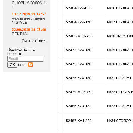
С НОВЫМ ГОДОМ ! !
!
52464-KZ4-B00
№26 ВТУЛКА 
13.12.2019 19:17:57
Чехлы для сиденья
52464-KZ4-J20
№27 ВТУЛКА 
N-STYLE
22.09.2019 19:47:46
RENTHAL
52465-MEB-750
№28 ТРЕУГОЛ
Смотреть все...
Подписаться на
52473-KZ4-J20
№29 ВТУЛКА 
новости:
52475-KZ4-J20
№30 ВТУЛКА 
или
52476-KZ4-J20
№31 ШАЙБА H
52479-MEB-750
№32 СЕРЬГА 
52486-KZ3-J21
№33 ШАЙБА H
52487-KA4-831
№34 СТОПОР 