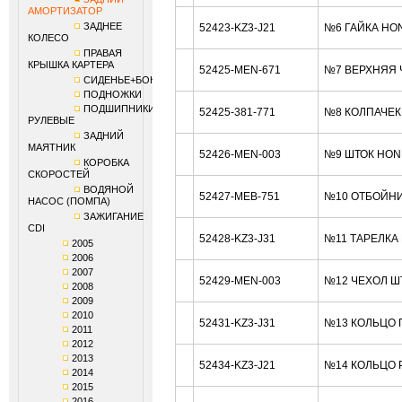
АМОРТИЗАТОР
ЗАДНЕЕ
52423-KZ3-J21
№6 ГАЙКА HO
КОЛЕСО
ПРАВАЯ
КРЫШКА КАРТЕРА
52425-MEN-671
№7 ВЕРХНЯЯ 
СИДЕНЬЕ+БОКОВИНЫ
ПОДНОЖКИ
ПОДШИПНИКИ
52425-381-771
№8 КОЛПАЧЕК
РУЛЕВЫЕ
ЗАДНИЙ
МАЯТНИК
52426-MEN-003
№9 ШТОК HON
КОРОБКА
СКОРОСТЕЙ
ВОДЯНОЙ
52427-MEB-751
№10 ОТБОЙНИ
НАСОС (ПОМПА)
ЗАЖИГАНИЕ
CDI
52428-KZ3-J31
№11 ТАРЕЛКА
2005
2006
2007
52429-MEN-003
№12 ЧЕХОЛ Ш
2008
2009
2010
52431-KZ3-J31
№13 КОЛЬЦО 
2011
2012
2013
52434-KZ3-J21
№14 КОЛЬЦО Р
2014
2015
2016