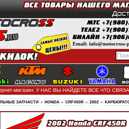
Email: info@motocross-p
ернет-магазин: У НАС ВЫ НАЙДЕТЕ ВСЕ ЧТО СВЯ
ЛЬНЫЕ ЗАПЧАСТИ
HONDA
CRF450R
2002
КАРБЮРАТО
»
»
»
»