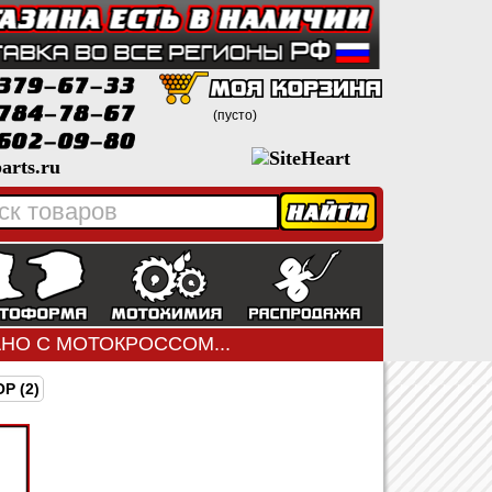
(пусто)
arts.ru
ЗАНО С МОТОКРОССОМ...
Р (2)