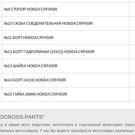
№9 СТОПОР HONDA CRF450R
№10 СКОБА СОЕДЕНИТЕЛЬНАЯ HONDA CRF450R
№11 БОЛТ HONDA CRF450R
№12 БОЛТ ГИДРОЛИНИИ (10X22) HONDA CRF450R
№13 ШАЙБА HONDA CRF450R
№14 БОЛТ (4X16) HONDA CRF450R
№15 ГАЙКА (6MM) HONDA CRF450R
TOCROSS-PARTS"
ы в сфере мото индустрии, мотоспорта и тщательный мониторинг спрос
твенных мототоваров. У нас Вы можете приобрести мототовары различных