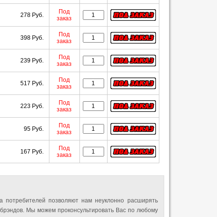
Под
278 Руб.
заказ
Под
398 Руб.
заказ
Под
239 Руб.
заказ
Под
517 Руб.
заказ
Под
223 Руб.
заказ
Под
95 Руб.
заказ
Под
167 Руб.
заказ
а потребителей позволяют нам неуклонно расширять
 брэндов. Мы можем проконсультировать Вас по любому