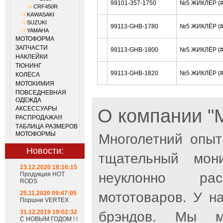
99101-357-1750
№5 ЖИКЛЁР (#
CRF450R
KAWASAKI
SUZUKI
99113-GHB-1780
№5 ЖИКЛЁР (#
YAMAHA
МОТОФОРМА
ЗАПЧАСТИ
99113-GHB-1800
№5 ЖИКЛЁР (#
НАКЛЕЙКИ
ТЮНИНГ
99113-GHB-1820
№5 ЖИКЛЁР (#
КОЛЁСА
МОТОХИМИЯ
ПОВСЕДНЕВНАЯ
ОДЕЖДА
АКСЕССУАРЫ
О компании 
РАСПРОДАЖА!!!
ТАБЛИЦА РАЗМЕРОВ
МОТОФОРМЫ
Многолетний опыт
Новости:
тщательный мон
23.12.2020 18:16:15
неуклонно рас
Продукция HOT
RODS
25.11.2020 09:47:05
мототоваров. У н
Поршни VERTEX
31.12.2019 19:02:32
брэндов. Мы м
С НОВЫМ ГОДОМ ! !