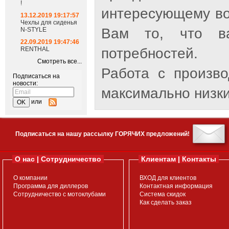
!
интересующему во
13.12.2019 19:17:57
Чехлы для сиденья
Вам то, что ва
N-STYLE
22.09.2019 19:47:46
RENTHAL
потребностей.
Смотреть все...
Работа с произв
Подписаться на
новости:
максимально низки
или
Подписаться на нашу рассылку ГОРЯЧИХ предложений!
О нас | Сотрудничество
Клиентам | Контакты
О компании
ВХОД для клиентов
Программа для диллеров
Контактная информация
Сотрудничество с мотоклубами
Система скидок
Как сделать заказ