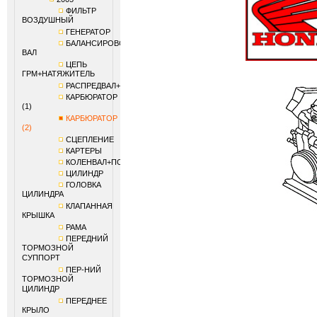
ФИЛЬТР
ВОЗДУШНЫЙ
ГЕНЕРАТОР
БАЛАНСИРОВОЧНЫЙ
ВАЛ
ЦЕПЬ
ГРМ+НАТЯЖИТЕЛЬ
РАСПРЕДВАЛ+КЛАПАНЫ
КАРБЮРАТОР
(1)
КАРБЮРАТОР
(2)
СЦЕПЛЕНИЕ
КАРТЕРЫ
КОЛЕНВАЛ+ПОРШЕНЬ
ЦИЛИНДР
ГОЛОВКА
ЦИЛИНДРА
КЛАПАННАЯ
КРЫШКА
РАМА
ПЕРЕДНИЙ
ТОРМОЗНОЙ
СУППОРТ
ПЕР-НИЙ
ТОРМОЗНОЙ
ЦИЛИНДР
ПЕРЕДНЕЕ
КРЫЛО