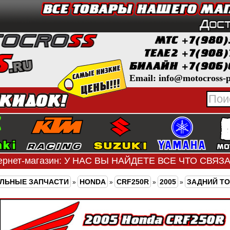
Email: info@motocross-p
ернет-магазин: У НАС ВЫ НАЙДЕТЕ ВСЕ ЧТО СВЯ
ЛЬНЫЕ ЗАПЧАСТИ
HONDA
CRF250R
2005
ЗАДНИЙ Т
»
»
»
»