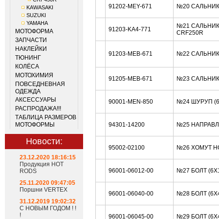
91202-MEY-671
№20 САЛЬНИК 
KAWASAKI
SUZUKI
YAMAHA
№21 САЛЬНИК
91203-KA4-771
МОТОФОРМА
CRF250R
ЗАПЧАСТИ
НАКЛЕЙКИ
91203-MEB-671
№22 САЛЬНИК
ТЮНИНГ
КОЛЁСА
МОТОХИМИЯ
91205-MEB-671
№23 САЛЬНИК
ПОВСЕДНЕВНАЯ
ОДЕЖДА
АКСЕССУАРЫ
90001-MEN-850
№24 ШУРУП (
РАСПРОДАЖА!!!
ТАБЛИЦА РАЗМЕРОВ
МОТОФОРМЫ
94301-14200
№25 НАПРАВЛ
Новости:
95002-02100
№26 ХОМУТ H
23.12.2020 18:16:15
Продукция HOT
96001-06012-00
№27 БОЛТ (6X
RODS
25.11.2020 09:47:05
Поршни VERTEX
96001-06040-00
№28 БОЛТ (6X
31.12.2019 19:02:32
С НОВЫМ ГОДОМ ! !
!
96001-06045-00
№29 БОЛТ (6X