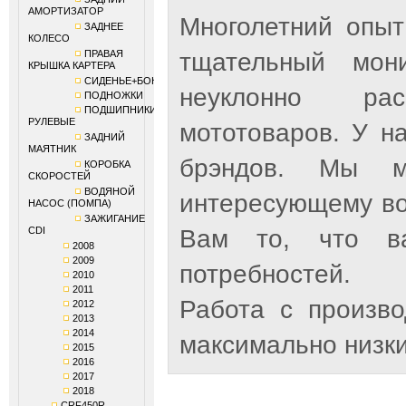
АМОРТИЗАТОР
Многолетний опыт
ЗАДНЕЕ
КОЛЕСО
ПРАВАЯ
тщательный мон
КРЫШКА КАРТЕРА
СИДЕНЬЕ+БОКОВИНЫ
неуклонно рас
ПОДНОЖКИ
ПОДШИПНИКИ
РУЛЕВЫЕ
мототоваров. У н
ЗАДНИЙ
МАЯТНИК
брэндов. Мы м
КОРОБКА
СКОРОСТЕЙ
ВОДЯНОЙ
интересующему во
НАСОС (ПОМПА)
ЗАЖИГАНИЕ
CDI
Вам то, что ва
2008
2009
потребностей.
2010
2011
Работа с произв
2012
2013
2014
максимально низки
2015
2016
2017
2018
CRF450R