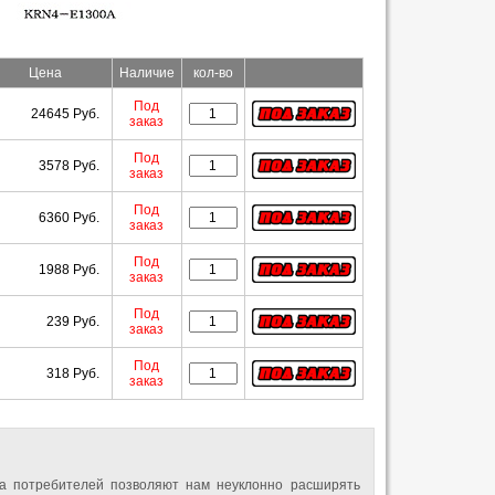
Цена
Наличие
кол-во
Под
24645 Руб.
заказ
Под
3578 Руб.
заказ
Под
6360 Руб.
заказ
Под
1988 Руб.
заказ
Под
239 Руб.
заказ
Под
318 Руб.
заказ
а потребителей позволяют нам неуклонно расширять