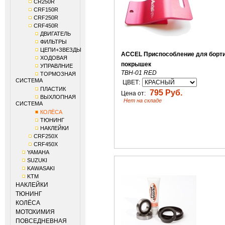
CR250R
CRF150R
CRF250R
CRF450R
ДВИГАТЕЛЬ
ФИЛЬТРЫ
ЦЕПИ+ЗВЕЗДЫ
ACCEL Приспособление для борт
ХОДОВАЯ
покрышек
УПРАВЛНИЕ
TBH-01 RED
ТОРМОЗНАЯ
СИСТЕМА
ЦВЕТ:
ПЛАСТИК
795 Руб.
Цена от:
ВЫХЛОПНАЯ
Нет на складе
СИСТЕМА
КОЛЁСА
ТЮНИНГ
НАКЛЕЙКИ
CRF250X
CRF450X
YAMAHA
SUZUKI
KAWASAKI
KTM
НАКЛЕЙКИ
ТЮНИНГ
КОЛЁСА
МОТОХИМИЯ
ПОВСЕДНЕВНАЯ