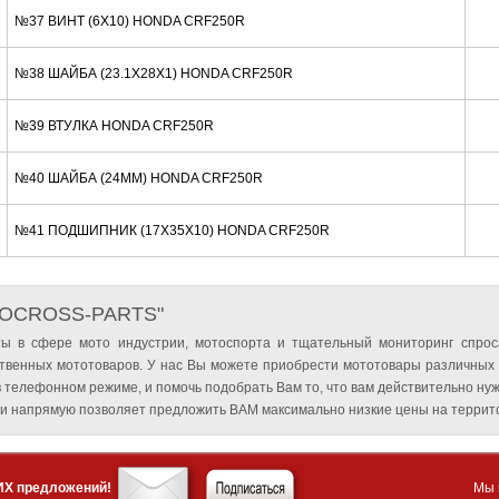
№37 ВИНТ (6X10) HONDA CRF250R
№38 ШАЙБА (23.1X28X1) HONDA CRF250R
№39 ВТУЛКА HONDA CRF250R
№40 ШАЙБА (24MM) HONDA CRF250R
№41 ПОДШИПНИК (17X35X10) HONDA CRF250R
TOCROSS-PARTS"
ы в сфере мото индустрии, мотоспорта и тщательный мониторинг спрос
твенных мототоваров. У нас Вы можете приобрести мототовары различных
 телефонном режиме, и помочь подобрать Вам то, что вам действительно нуж
и напрямую позволяет предложить ВАМ максимально низкие цены на террито
ИХ предложений!
Мы 