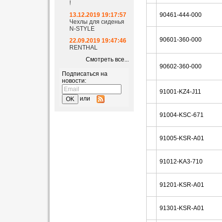
!
13.12.2019 19:17:57
90461-444-000
Чехлы для сиденья
N-STYLE
90601-360-000
22.09.2019 19:47:46
RENTHAL
Смотреть все...
90602-360-000
Подписаться на
новости:
91001-KZ4-J11
или
91004-KSC-671
91005-KSR-A01
91012-KA3-710
91201-KSR-A01
91301-KSR-A01