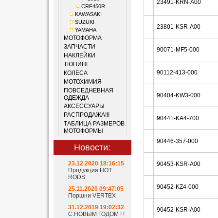
23491-KRN-A00
CRF450R
KAWASAKI
SUZUKI
23801-KSR-A00
YAMAHA
МОТОФОРМА
ЗАПЧАСТИ
90071-MF5-000
НАКЛЕЙКИ
ТЮНИНГ
90112-413-000
КОЛЁСА
МОТОХИМИЯ
ПОВСЕДНЕВНАЯ
90404-KW3-000
ОДЕЖДА
АКСЕССУАРЫ
РАСПРОДАЖА!!!
90441-KA4-700
ТАБЛИЦА РАЗМЕРОВ
МОТОФОРМЫ
90446-357-000
Новости:
23.12.2020 18:16:15
90453-KSR-A00
Продукция HOT
RODS
90452-KZ4-000
25.11.2020 09:47:05
Поршни VERTEX
31.12.2019 19:02:32
90452-KSR-A00
С НОВЫМ ГОДОМ ! !