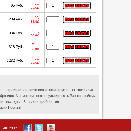
Под
95 Руб.
заказ
Под
239 Руб.
заказ
Под
1034 Руб.
заказ
Под
318 Руб.
заказ
Под
1232 Руб.
заказ
а потребителей позволяют нам неуклонно расширять
 брэндов. Мы можем проконсультировать Вас по любому
но, исходя из Ваших потребностей.
рии России!
в Интернете: