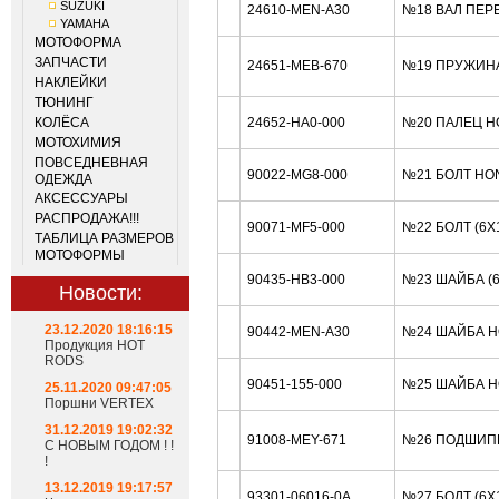
SUZUKI
24610-MEN-A30
№18 ВАЛ ПЕР
YAMAHA
МОТОФОРМА
ЗАПЧАСТИ
24651-MEB-670
№19 ПРУЖИНА
НАКЛЕЙКИ
ТЮНИНГ
КОЛЁСА
24652-HA0-000
№20 ПАЛЕЦ H
МОТОХИМИЯ
ПОВСЕДНЕВНАЯ
90022-MG8-000
№21 БОЛТ HO
ОДЕЖДА
АКСЕССУАРЫ
РАСПРОДАЖА!!!
90071-MF5-000
№22 БОЛТ (6X
ТАБЛИЦА РАЗМЕРОВ
МОТОФОРМЫ
90435-HB3-000
№23 ШАЙБА (
Новости:
23.12.2020 18:16:15
90442-MEN-A30
№24 ШАЙБА H
Продукция HOT
RODS
90451-155-000
№25 ШАЙБА H
25.11.2020 09:47:05
Поршни VERTEX
31.12.2019 19:02:32
91008-MEY-671
№26 ПОДШИПН
С НОВЫМ ГОДОМ ! !
!
13.12.2019 19:17:57
93301-06016-0A
№27 БОЛТ (6X