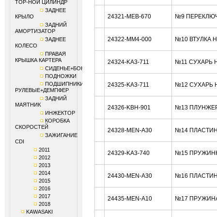
ТОР-НОЙ ЦИЛИНДР
ЗАДНЕЕ
24321-MEB-670
№9 ПЕРЕКЛЮЧ
КРЫЛО
ЗАДНИЙ
АМОРТИЗАТОР
24322-MM4-000
№10 ВТУЛКА 
ЗАДНЕЕ
КОЛЕСО
ПРАВАЯ
КРЫШКА КАРТЕРА
24324-KA3-711
№11 СУХАРЬ 
СИДЕНЬЕ+БОКОВИНЫ
ПОДНОЖКИ
ПОДШИПНИКИ
24325-KA3-711
№12 СУХАРЬ 
РУЛЕВЫЕ+ДЕМПФЕР
ЗАДНИЙ
МАЯТНИК
24326-KBH-901
№13 ПЛУНЖЕР
ИНЖЕКТОР
КОРОБКА
СКОРОСТЕЙ
24328-MEN-A30
№14 ПЛАСТИН
ЗАЖИГАНИЕ
CDI
2011
24329-KA3-740
№15 ПРУЖИНК
2012
2013
2014
24430-MEN-A30
№16 ПЛАСТИН
2015
2016
2017
24435-MEN-A10
№17 ПРУЖИНА
2018
KAWASAKI