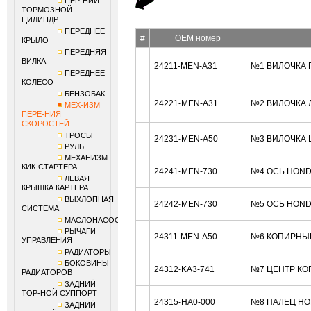
ПЕР-НИЙ
ТОРМОЗНОЙ
ЦИЛИНДР
ПЕРЕДНЕЕ
#
OEM номер
КРЫЛО
ПЕРЕДНЯЯ
ВИЛКА
24211-MEN-A31
№1 ВИЛОЧКА 
ПЕРЕДНЕЕ
КОЛЕСО
БЕНЗОБАК
24221-MEN-A31
№2 ВИЛОЧКА 
МЕХ-ИЗМ
ПЕРЕ-НИЯ
СКОРОСТЕЙ
ТРОСЫ
24231-MEN-A50
№3 ВИЛОЧКА 
РУЛЬ
МЕХАНИЗМ
КИК-СТАРТЕРА
24241-MEN-730
№4 ОСЬ HOND
ЛЕВАЯ
КРЫШКА КАРТЕРА
ВЫХЛОПНАЯ
24242-MEN-730
№5 ОСЬ HOND
СИСТЕМА
МАСЛОНАСОС
РЫЧАГИ
24311-MEN-A50
№6 КОПИРНЫЙ
УПРАВЛЕНИЯ
РАДИАТОРЫ
БОКОВИНЫ
24312-KA3-741
№7 ЦЕНТР КО
РАДИАТОРОВ
ЗАДНИЙ
ТОР-НОЙ СУППОРТ
24315-HA0-000
№8 ПАЛЕЦ HO
ЗАДНИЙ