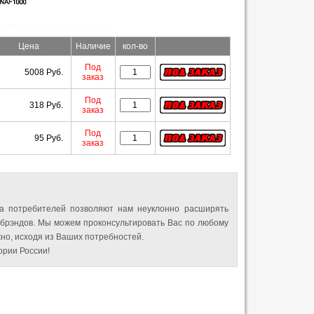
Цена
Наличие
кол-во
Под
5008 Руб.
заказ
Под
318 Руб.
заказ
Под
95 Руб.
заказ
а потребителей позволяют нам неуклонно расширять
 брэндов. Мы можем проконсультировать Вас по любому
но, исходя из Ваших потребностей.
рии России!