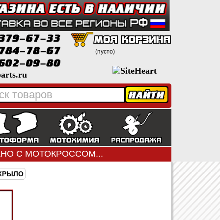
(пусто)
arts.ru
ЗАНО С МОТОКРОССОМ...
 КРЫЛО