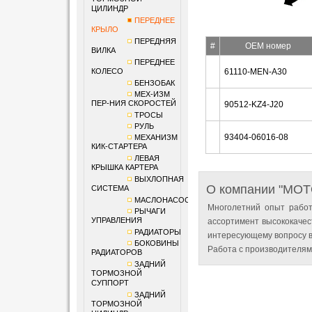
ЦИЛИНДР
ПЕРЕДНЕЕ
КРЫЛО
ПЕРЕДНЯЯ
#
OEM номер
ВИЛКА
ПЕРЕДНЕЕ
КОЛЕСО
61110-MEN-A30
БЕНЗОБАК
МЕХ-ИЗМ
ПЕР-НИЯ СКОРОСТЕЙ
90512-KZ4-J20
ТРОСЫ
РУЛЬ
93404-06016-08
МЕХАНИЗМ
КИК-СТАРТЕРА
ЛЕВАЯ
КРЫШКА КАРТЕРА
ВЫХЛОПНАЯ
О компании "MO
СИСТЕМА
МАСЛОНАСОС
Многолетний опыт работ
РЫЧАГИ
УПРАВЛЕНИЯ
ассортимент высококачес
РАДИАТОРЫ
интересующему вопросу в
БОКОВИНЫ
Работа с производителям
РАДИАТОРОВ
ЗАДНИЙ
ТОРМОЗНОЙ
СУППОРТ
ЗАДНИЙ
ТОРМОЗНОЙ