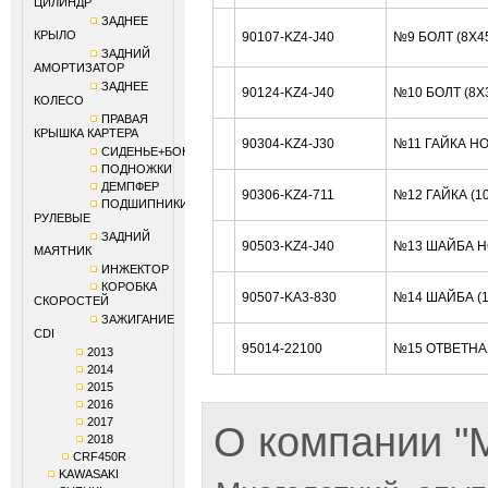
ЦИЛИНДР
ЗАДНЕЕ
КРЫЛО
90107-KZ4-J40
№9 БОЛТ (8X4
ЗАДНИЙ
АМОРТИЗАТОР
ЗАДНЕЕ
90124-KZ4-J40
№10 БОЛТ (8X
КОЛЕСО
ПРАВАЯ
КРЫШКА КАРТЕРА
90304-KZ4-J30
№11 ГАЙКА H
СИДЕНЬЕ+БОКОВИНЫ
ПОДНОЖКИ
ДЕМПФЕР
90306-KZ4-711
№12 ГАЙКА (1
ПОДШИПНИКИ
РУЛЕВЫЕ
ЗАДНИЙ
90503-KZ4-J40
№13 ШАЙБА H
МАЯТНИК
ИНЖЕКТОР
КОРОБКА
90507-KA3-830
№14 ШАЙБА (
СКОРОСТЕЙ
ЗАЖИГАНИЕ
CDI
95014-22100
№15 ОТВЕТНА
2013
2014
2015
2016
2017
О компании 
2018
CRF450R
KAWASAKI