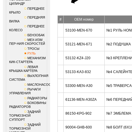
ЦИЛИНДР
ПЕРЕДНЕЕ
КРЫЛО
ПЕРЕДНЯЯ
#
OEM номер
ВИЛКА
ПЕРЕДНЕЕ
КОЛЕСО
53100-MEN-670
№1 РУЛЬ HON
БЕНЗОБАК
МЕХ-ИЗМ
ПЕР-НИЯ СКОРОСТЕЙ
53121-MEN-671
№2 ПОДУШКА 
ТРОСЫ
РУЛЬ
53132-KZ4-J20
№3 КРЕПЛЕНИ
МЕХАНИЗМ
КИК-СТАРТЕРА
ЛЕВАЯ
КРЫШКА КАРТЕРА
53133-KA3-832
№4 САЛЕЙНТБ
ВЫХЛОПНАЯ
СИСТЕМА
МАСЛОНАСОС
53300-MEN-A30
№5 ТРАВЕРСА
РЫЧАГИ
УПРАВЛЕНИЯ
РАДИАТОРЫ
61136-MEN-A30ZA
№6 ПЕРЕДНИЙ
БОКОВИНЫ
РАДИАТОРОВ
ЗАДНИЙ
86150-KPG-902
№7 ЭМБЛЕМА 
ТОРМОЗНОЙ
СУППОРТ
ЗАДНИЙ
90004-GHB-600
№8 БОЛТ (6X1
ТОРМОЗНОЙ