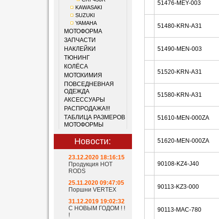
51476-MEY-003
KAWASAKI
SUZUKI
YAMAHA
51480-KRN-A31
МОТОФОРМА
ЗАПЧАСТИ
НАКЛЕЙКИ
51490-MEN-003
ТЮНИНГ
КОЛЁСА
51520-KRN-A31
МОТОХИМИЯ
ПОВСЕДНЕВНАЯ
ОДЕЖДА
51580-KRN-A31
АКСЕССУАРЫ
РАСПРОДАЖА!!!
ТАБЛИЦА РАЗМЕРОВ
51610-MEN-000ZA
МОТОФОРМЫ
Новости:
51620-MEN-000ZA
23.12.2020 18:16:15
90108-KZ4-J40
Продукция HOT
RODS
25.11.2020 09:47:05
90113-KZ3-000
Поршни VERTEX
31.12.2019 19:02:32
С НОВЫМ ГОДОМ ! !
90113-MAC-780
!