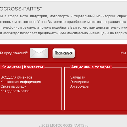
TOCROSS-PARTS"
ы в сфере мото индустрии, мотоспорта и тщательный мониторинг спрос
твенных мототоваров. У нас Вы можете приобрести мототовары различных
 телефонном режиме, и помочь подобрать Вам то, что вам действительно нуж
и напрямую позволяет предложить ВАМ максимально низкие цены на террито
ИХ предложений!
Мы 
Клиентам | Контакты
Акционные товары
ВХОД для клиентов
Запчасти
Контактная информация
Экипировка
Система скидок
Аксессуары
Как сделать заказ
c 2012 MOTOCROSS-PARTS.ru