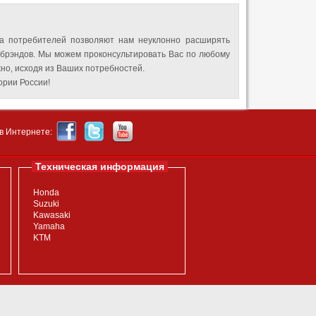
а потребителей позволяют нам неуклонно расширять
 брэндов. Мы можем проконсультировать Вас по любому
но, исходя из Ваших потребностей.
рии России!
в Интернете:
Техническая информация
Honda
Suzuki
Kawasaki
Yamaha
KTM