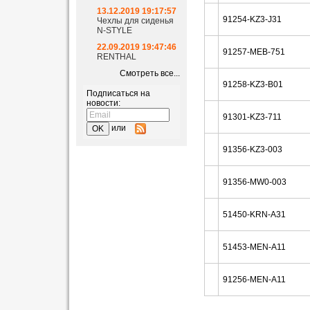
13.12.2019 19:17:57
91254-KZ3-J31
Чехлы для сиденья
N-STYLE
22.09.2019 19:47:46
91257-MEB-751
RENTHAL
Смотреть все...
91258-KZ3-B01
Подписаться на
новости:
91301-KZ3-711
или
91356-KZ3-003
91356-MW0-003
51450-KRN-A31
51453-MEN-A11
91256-MEN-A11