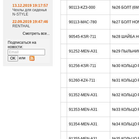
13.12.2019 19:17:57
90113-KZ3-000
№26 БОЛТ (6
Чехлы для сиденья
N-STYLE
22.09.2019 19:47:46
90113-MAC-780
№27 БОЛТ HO
RENTHAL
Смотреть все...
90545-KSR-711
№28 ШАЙБА H
Подписаться на
новости:
91252-MEN-A31
№29 ПЫЛЬНИК
или
91256-KSR-711
№30 КОЛЬЦО 
91260-KZ4-711
№31 КОЛЬЦО Р
91352-MEN-A31
№32 КОЛЬЦО Р
91353-MEN-A31
№33 КОЛЬЦО Р
91354-MEN-A31
№34 КОЛЬЦО Р
91355-MEN-A31
№35 КОЛЬЦО Р