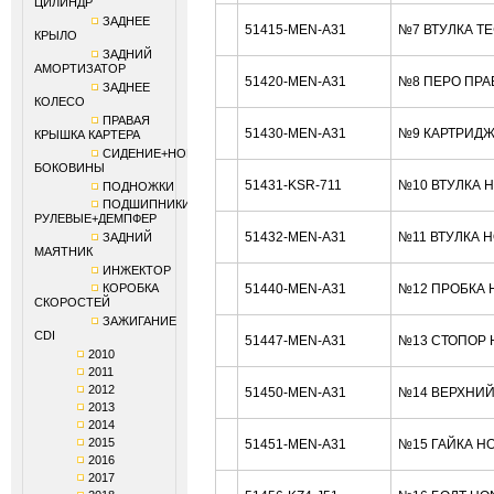
ЦИЛИНДР
ЗАДНЕЕ
51415-MEN-A31
№7 ВТУЛКА Т
КРЫЛО
ЗАДНИЙ
АМОРТИЗАТОР
51420-MEN-A31
№8 ПЕРО ПРА
ЗАДНЕЕ
КОЛЕСО
ПРАВАЯ
51430-MEN-A31
№9 КАРТРИДЖ
КРЫШКА КАРТЕРА
СИДЕНИЕ+НОМЕРНЫЕ
БОКОВИНЫ
51431-KSR-711
№10 ВТУЛКА 
ПОДНОЖКИ
ПОДШИПНИКИ
РУЛЕВЫЕ+ДЕМПФЕР
51432-MEN-A31
№11 ВТУЛКА 
ЗАДНИЙ
МАЯТНИК
ИНЖЕКТОР
КОРОБКА
51440-MEN-A31
№12 ПРОБКА 
СКОРОСТЕЙ
ЗАЖИГАНИЕ
CDI
51447-MEN-A31
№13 СТОПОР 
2010
2011
2012
51450-MEN-A31
№14 ВЕРХНИЙ
2013
2014
2015
51451-MEN-A31
№15 ГАЙКА H
2016
2017