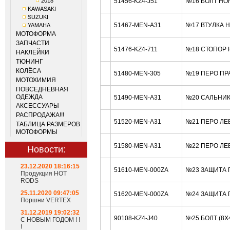
2018
51456-KZ4-J51
№16 БОЛТ HO
KAWASAKI
SUZUKI
51467-MEN-A31
№17 ВТУЛКА 
YAMAHA
МОТОФОРМА
ЗАПЧАСТИ
51476-KZ4-711
№18 СТОПОР 
НАКЛЕЙКИ
ТЮНИНГ
КОЛЁСА
51480-MEN-305
№19 ПЕРО ПР
МОТОХИМИЯ
ПОВСЕДНЕВНАЯ
ОДЕЖДА
51490-MEN-A31
№20 САЛЬНИК
АКСЕССУАРЫ
РАСПРОДАЖА!!!
51520-MEN-A31
№21 ПЕРО ЛЕ
ТАБЛИЦА РАЗМЕРОВ
МОТОФОРМЫ
51580-MEN-A31
№22 ПЕРО ЛЕ
Новости:
23.12.2020 18:16:15
51610-MEN-000ZA
№23 ЗАЩИТА 
Продукция HOT
RODS
25.11.2020 09:47:05
51620-MEN-000ZA
№24 ЗАЩИТА 
Поршни VERTEX
31.12.2019 19:02:32
90108-KZ4-J40
№25 БОЛТ (8X
С НОВЫМ ГОДОМ ! !
!