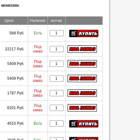
Цена
Наличие
кол-во
588 Руб.
Есть
Под
22217 Руб.
заказ
Под
5409 Руб.
заказ
Под
5409 Руб.
заказ
Под
1787 Руб.
заказ
Под
6201 Руб.
заказ
4015 Руб.
Есть