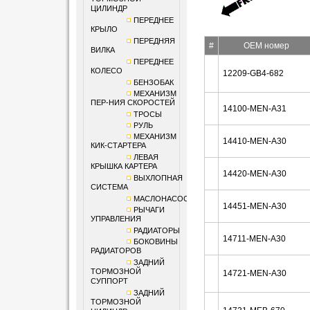
ЦИЛИНДР
ПЕРЕДНЕЕ
КРЫЛО
ПЕРЕДНЯЯ
#
OEM номер
ВИЛКА
ПЕРЕДНЕЕ
КОЛЕСО
12209-GB4-682
БЕНЗОБАК
МЕХАНИЗМ
ПЕР-НИЯ СКОРОСТЕЙ
14100-MEN-A31
ТРОСЫ
РУЛЬ
МЕХАНИЗМ
14410-MEN-A30
КИК-СТАРТЕРА
ЛЕВАЯ
КРЫШКА КАРТЕРА
14420-MEN-A30
ВЫХЛОПНАЯ
СИСТЕМА
МАСЛОНАСОС
14451-MEN-A30
РЫЧАГИ
УПРАВЛЕНИЯ
РАДИАТОРЫ
14711-MEN-A30
БОКОВИНЫ
РАДИАТОРОВ
ЗАДНИЙ
ТОРМОЗНОЙ
14721-MEN-A30
СУППОРТ
ЗАДНИЙ
ТОРМОЗНОЙ