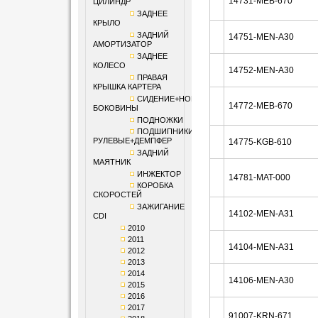
14731-MEB-670
ЦИЛИНДР
ЗАДНЕЕ
КРЫЛО
ЗАДНИЙ
14751-MEN-A30
АМОРТИЗАТОР
ЗАДНЕЕ
КОЛЕСО
14752-MEN-A30
ПРАВАЯ
КРЫШКА КАРТЕРА
СИДЕНИЕ+НОМЕРНЫЕ
14772-MEB-670
БОКОВИНЫ
ПОДНОЖКИ
ПОДШИПНИКИ
РУЛЕВЫЕ+ДЕМПФЕР
14775-KGB-610
ЗАДНИЙ
МАЯТНИК
ИНЖЕКТОР
14781-MAT-000
КОРОБКА
СКОРОСТЕЙ
ЗАЖИГАНИЕ
14102-MEN-A31
CDI
2010
2011
14104-MEN-A31
2012
2013
2014
14106-MEN-A30
2015
2016
2017
91007-KRN-671