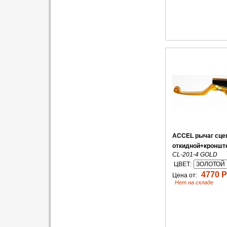
ACCEL рычаг сце
откидной+кроншт
CL-201-4 GOLD
ЦВЕТ:
4770 Р
Цена от:
Нет на складе