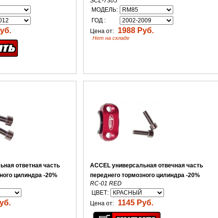
SCL-7305
МОДЕЛЬ:
ГОД :
уб.
1988 Руб.
Цена от:
Нет на складе
ьная ответная часть
ACCEL универсальная отвечная часть
ного цилиндра -20%
переднего тормозного цилиндра -20%
RC-01 RED
ЦВЕТ:
уб.
1145 Руб.
Цена от: