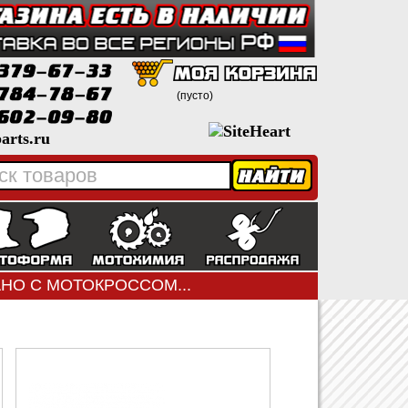
(пусто)
arts.ru
ЗАНО С МОТОКРОССОМ...