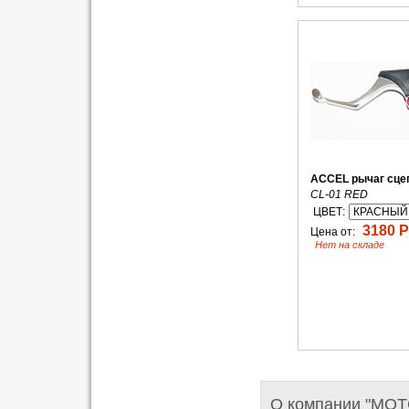
ACCEL рычаг сце
CL-01 RED
ЦВЕТ:
3180 Р
Цена от:
Нет на складе
О компании "MO