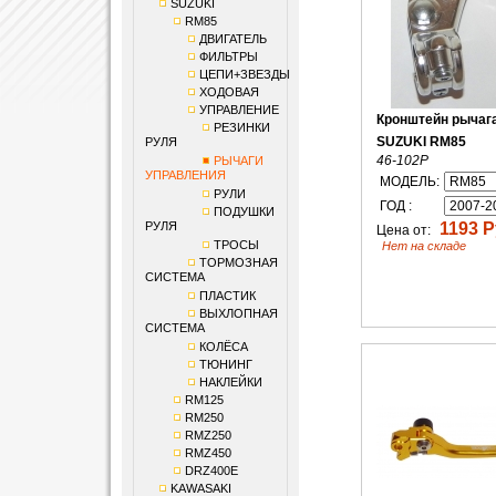
SUZUKI
RM85
ДВИГАТЕЛЬ
ФИЛЬТРЫ
ЦЕПИ+ЗВЕЗДЫ
ХОДОВАЯ
УПРАВЛЕНИЕ
Кронштейн рычаг
РЕЗИНКИ
SUZUKI RM85
РУЛЯ
46-102P
РЫЧАГИ
УПРАВЛЕНИЯ
МОДЕЛЬ:
РУЛИ
ГОД :
ПОДУШКИ
РУЛЯ
1193 Р
Цена от:
ТРОСЫ
Нет на складе
ТОРМОЗНАЯ
СИСТЕМА
ПЛАСТИК
ВЫХЛОПНАЯ
СИСТЕМА
КОЛЁСА
ТЮНИНГ
НАКЛЕЙКИ
RM125
RM250
RMZ250
RMZ450
DRZ400E
KAWASAKI