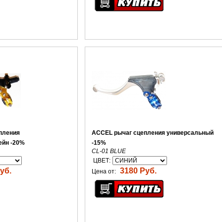
пления
ACCEL рычаг сцепления универсальный
ейн -20%
-15%
CL-01 BLUE
ЦВЕТ:
уб.
3180 Руб.
Цена от: