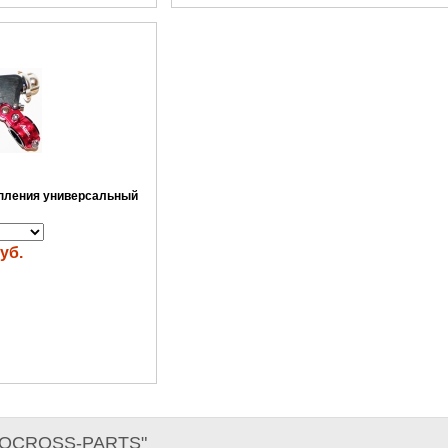
пления универсальный
уб.
TOCROSS-PARTS"