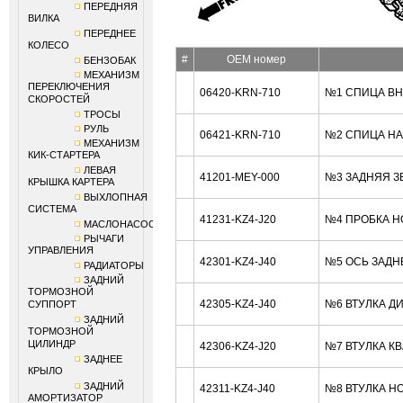
ПЕРЕДНЯЯ
ВИЛКА
ПЕРЕДНЕЕ
КОЛЕСО
#
OEM номер
БЕНЗОБАК
МЕХАНИЗМ
ПЕРЕКЛЮЧЕНИЯ
06420-KRN-710
№1 СПИЦА ВН
СКОРОСТЕЙ
ТРОСЫ
РУЛЬ
06421-KRN-710
№2 СПИЦА НА
МЕХАНИЗМ
КИК-СТАРТЕРА
ЛЕВАЯ
41201-MEY-000
№3 ЗАДНЯЯ ЗВ
КРЫШКА КАРТЕРА
ВЫХЛОПНАЯ
СИСТЕМА
41231-KZ4-J20
№4 ПРОБКА H
МАСЛОНАСОС
РЫЧАГИ
УПРАВЛЕНИЯ
42301-KZ4-J40
№5 ОСЬ ЗАДН
РАДИАТОРЫ
ЗАДНИЙ
ТОРМОЗНОЙ
42305-KZ4-J40
№6 ВТУЛКА Д
СУППОРТ
ЗАДНИЙ
ТОРМОЗНОЙ
ЦИЛИНДР
42306-KZ4-J20
№7 ВТУЛКА К
ЗАДНЕЕ
КРЫЛО
ЗАДНИЙ
42311-KZ4-J40
№8 ВТУЛКА H
АМОРТИЗАТОР