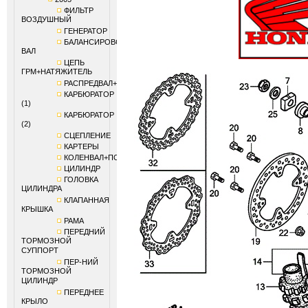
ФИЛЬТР
ВОЗДУШНЫЙ
ГЕНЕРАТОР
БАЛАНСИРОВОЧНЫЙ
ВАЛ
ЦЕПЬ
ГРМ+НАТЯЖИТЕЛЬ
РАСПРЕДВАЛ+КЛАПАНЫ
КАРБЮРАТОР
(1)
КАРБЮРАТОР
(2)
СЦЕПЛЕНИЕ
КАРТЕРЫ
КОЛЕНВАЛ+ПОРШЕНЬ
ЦИЛИНДР
ГОЛОВКА
ЦИЛИНДРА
КЛАПАННАЯ
КРЫШКА
РАМА
ПЕРЕДНИЙ
ТОРМОЗНОЙ
СУППОРТ
ПЕР-НИЙ
ТОРМОЗНОЙ
ЦИЛИНДР
ПЕРЕДНЕЕ
КРЫЛО