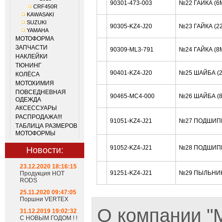
90301-473-003
№22 ГАЙКА (6
CRF450R
KAWASAKI
SUZUKI
90305-KZ4-J20
№23 ГАЙКА (2
YAMAHA
МОТОФОРМА
ЗАПЧАСТИ
90309-ML3-791
№24 ГАЙКА (8
НАКЛЕЙКИ
ТЮНИНГ
90401-KZ4-J20
№25 ШАЙБА (
КОЛЁСА
МОТОХИМИЯ
ПОВСЕДНЕВНАЯ
90465-MC4-000
№26 ШАЙБА (
ОДЕЖДА
АКСЕССУАРЫ
РАСПРОДАЖА!!!
91051-KZ4-J21
№27 ПОДШИП
ТАБЛИЦА РАЗМЕРОВ
МОТОФОРМЫ
91052-KZ4-J21
№28 ПОДШИП
Новости:
23.12.2020 18:16:15
91251-KZ4-J21
№29 ПЫЛЬНИК
Продукция HOT
RODS
25.11.2020 09:47:05
Поршни VERTEX
О компании 
31.12.2019 19:02:32
С НОВЫМ ГОДОМ ! !