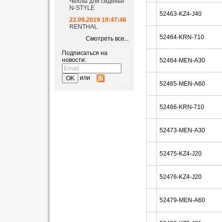
Чехлы для сиденья
N-STYLE
52463-KZ4-J40
22.09.2019 19:47:46
RENTHAL
52464-KRN-710
Смотреть все...
Подписаться на
новости:
52464-MEN-A30
или
52465-MEN-A60
52466-KRN-710
52473-MEN-A30
52475-KZ4-J20
52476-KZ4-J20
52479-MEN-A60