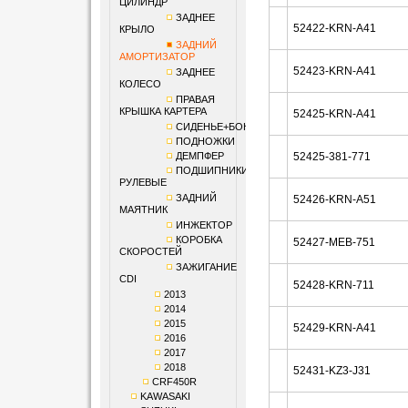
ЦИЛИНДР
ЗАДНЕЕ
52422-KRN-A41
КРЫЛО
ЗАДНИЙ
АМОРТИЗАТОР
52423-KRN-A41
ЗАДНЕЕ
КОЛЕСО
ПРАВАЯ
КРЫШКА КАРТЕРА
52425-KRN-A41
СИДЕНЬЕ+БОКОВИНЫ
ПОДНОЖКИ
ДЕМПФЕР
52425-381-771
ПОДШИПНИКИ
РУЛЕВЫЕ
ЗАДНИЙ
52426-KRN-A51
МАЯТНИК
ИНЖЕКТОР
КОРОБКА
52427-MEB-751
СКОРОСТЕЙ
ЗАЖИГАНИЕ
CDI
52428-KRN-711
2013
2014
2015
52429-KRN-A41
2016
2017
2018
52431-KZ3-J31
CRF450R
KAWASAKI