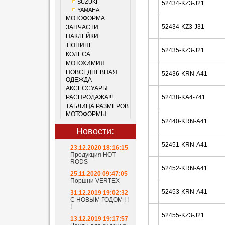
SUZUKI
52434-KZ3-J21
YAMAHA
МОТОФОРМА
52434-KZ3-J31
ЗАПЧАСТИ
НАКЛЕЙКИ
ТЮНИНГ
52435-KZ3-J21
КОЛЁСА
МОТОХИМИЯ
ПОВСЕДНЕВНАЯ
52436-KRN-A41
ОДЕЖДА
АКСЕССУАРЫ
РАСПРОДАЖА!!!
52438-KA4-741
ТАБЛИЦА РАЗМЕРОВ
МОТОФОРМЫ
52440-KRN-A41
Новости:
52451-KRN-A41
23.12.2020 18:16:15
Продукция HOT
RODS
52452-KRN-A41
25.11.2020 09:47:05
Поршни VERTEX
52453-KRN-A41
31.12.2019 19:02:32
С НОВЫМ ГОДОМ ! !
!
52455-KZ3-J21
13.12.2019 19:17:57