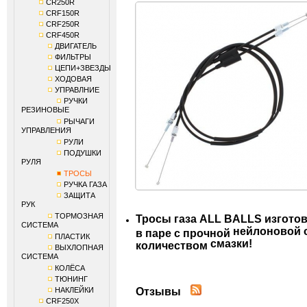
CR250R
CRF150R
CRF250R
CRF450R
ДВИГАТЕЛЬ
ФИЛЬТРЫ
ЦЕПИ+ЗВЕЗДЫ
ХОДОВАЯ
УПРАВЛНИЕ
РУЧКИ
РЕЗИНОВЫЕ
РЫЧАГИ
УПРАВЛЕНИЯ
РУЛИ
ПОДУШКИ
РУЛЯ
ТРОСЫ
РУЧКА ГАЗА
ЗАЩИТА
РУК
ТОРМОЗНАЯ
Тросы газа ALL BALLS изгото
СИСТЕМА
нейлоновой 
в паре с прочной
ПЛАСТИК
смазки!
количеством
ВЫХЛОПНАЯ
СИСТЕМА
КОЛЁСА
ТЮНИНГ
Отзывы
НАКЛЕЙКИ
CRF250X