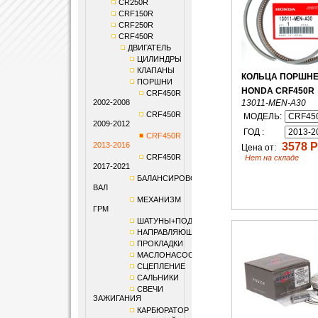
CR250R
CRF150R
CRF250R
CRF450R
ДВИГАТЕЛЬ
ЦИЛИНДРЫ
КЛАПАНЫ
КОЛЬЦА ПОРШНЕ
ПОРШНИ
HONDA CRF450R
CRF450R
2002-2008
13011-MEN-A30
CRF450R
МОДЕЛЬ:
2009-2012
ГОД :
CRF450R
2013-2016
3578 Р
Цена от:
CRF450R
Нет на складе
2017-2021
БАЛАНСИРОВОЧНЫЙ
ВАЛ
МЕХАНИЗМ
ГРМ
ШАТУНЫ+ПОДШИПНИКИ
НАПРАВЛЯЮЩИЕ
ПРОКЛАДКИ
МАСЛОНАСОС
СЦЕПЛЕНИЕ
САЛЬНИКИ
СВЕЧИ
ЗАЖИГАНИЯ
КАРБЮРАТОР