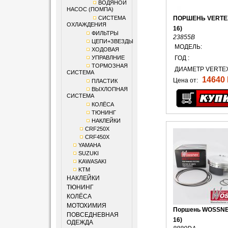
ВОДЯНОЙ
НАСОС (ПОМПА)
СИСТЕМА
ПОРШЕНЬ VERTEX
ОХЛАЖДЕНИЯ
16)
ФИЛЬТРЫ
23855B
ЦЕПИ+ЗВЕЗДЫ
МОДЕЛЬ:
ХОДОВАЯ
УПРАВЛНИЕ
ГОД :
ТОРМОЗНАЯ
ДИАМЕТР VERTEX
СИСТЕМА
14640 
Цена от:
ПЛАСТИК
ВЫХЛОПНАЯ
СИСТЕМА
КОЛЁСА
ТЮНИНГ
НАКЛЕЙКИ
CRF250X
CRF450X
YAMAHA
SUZUKI
KAWASAKI
KTM
НАКЛЕЙКИ
ТЮНИНГ
КОЛЁСА
МОТОХИМИЯ
Поршень WOSSNE
ПОВСЕДНЕВНАЯ
16)
ОДЕЖДА