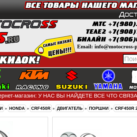
Email: info@motocross-p
ернет-магазин: У НАС ВЫ НАЙДЕТЕ ВСЕ ЧТО СВЯ
И
HONDA
CRF450R
ДВИГАТЕЛЬ
ПОРШНИ
CRF450R 2
»
»
»
»
»