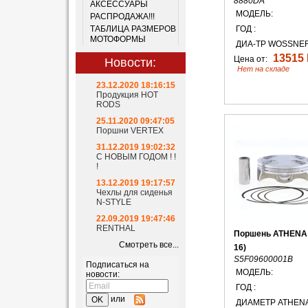
8880DA
АКСЕССУАРЫ
МОДЕЛЬ:
РАСПРОДАЖА!!!
ТАБЛИЦА РАЗМЕРОВ
ГОД :
МОТОФОРМЫ
ДИА-ТР WOSSNER
13515 
Цена от:
Новости:
Нет на складе
23.12.2020 18:16:15
Продукция HOT
RODS
25.11.2020 09:47:05
Поршни VERTEX
31.12.2019 19:02:32
С НОВЫМ ГОДОМ ! !
!
13.12.2019 19:17:57
Чехлы для сиденья
N-STYLE
22.09.2019 19:47:46
RENTHAL
Поршень ATHENA
Смотреть все...
16)
S5F09600001B
Подписаться на
МОДЕЛЬ:
новости:
ГОД :
или
ДИАМЕТР ATHENA