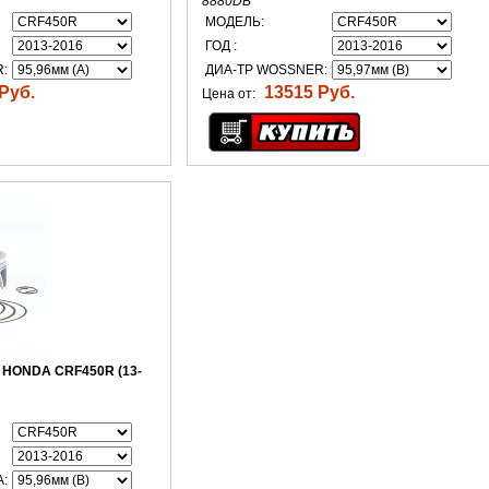
8880DB
МОДЕЛЬ:
ГОД :
:
ДИА-ТР WOSSNER:
Руб.
13515 Руб.
Цена от:
 HONDA CRF450R (13-
: